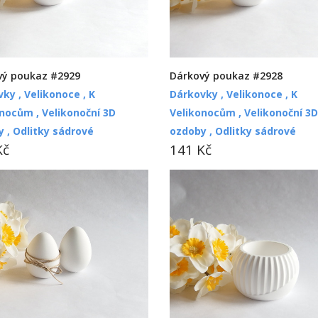
vý poukaz #2929
Dárkový poukaz #2928
vky ,
Velikonoce ,
K
Dárkovky ,
Velikonoce ,
K
onocům ,
Velikonoční 3D
Velikonocům ,
Velikonoční 3D
y ,
Odlitky sádrové
ozdoby ,
Odlitky sádrové
Kč
141 Kč