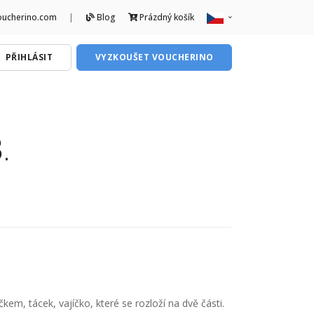
oucherino.com
|
Blog
Prázdný košík
CZ
PŘIHLÁSIT
VYZKOUŠET VOUCHERINO
SK
.
čkem, tácek, vajíčko, které se rozloží na dvě části.