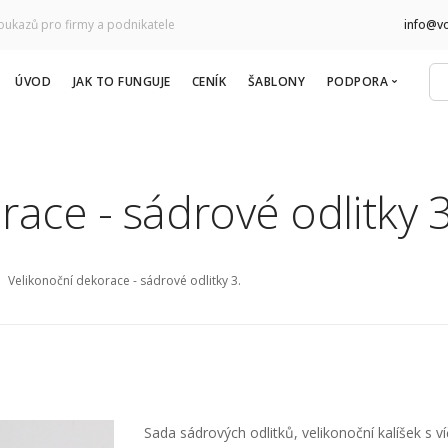
oukazů pro firmy a podnikatele
info@v
ÚVOD
JAK TO FUNGUJE
CENÍK
ŠABLONY
PODPORA
Časté otázky
Kontakt
ace - sádrové odlitky 3
Velikonoční dekorace - sádrové odlitky 3.
Sada sádrových odlitků, velikonoční kalíšek s ví