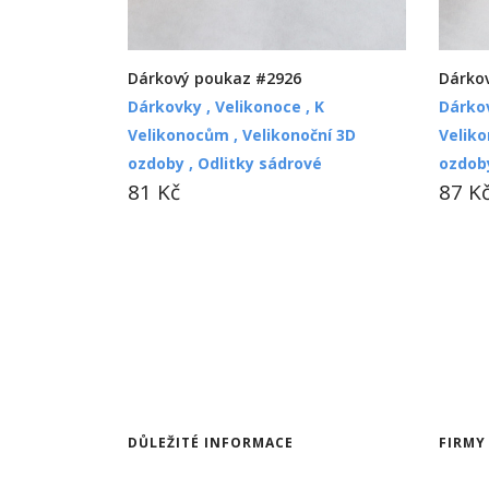
Dárkový poukaz #2926
Dárko
Dárkovky ,
Velikonoce ,
K
Dárko
Velikonocům ,
Velikonoční 3D
Velik
ozdoby ,
Odlitky sádrové
ozdob
81 Kč
87 K
DŮLEŽITÉ INFORMACE
FIRMY