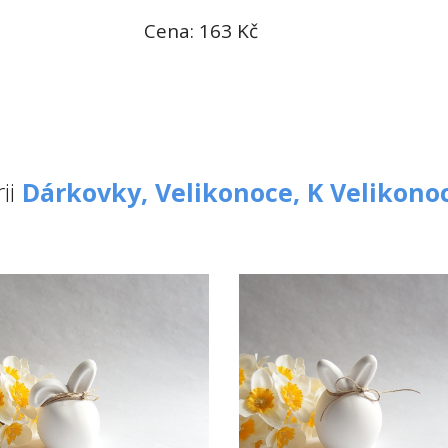
Cena: 163 Kč
ii
Dárkovky,
Velikonoce,
K Velikon