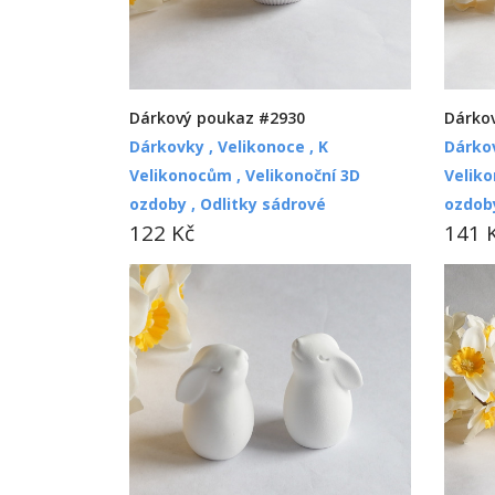
Dárko
Dárkový poukaz #2930
Dárko
Dárkovky ,
Velikonoce ,
K
Velik
Velikonocům ,
Velikonoční 3D
ozdob
ozdoby ,
Odlitky sádrové
141 
122 Kč