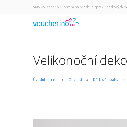
VMS Voucherino
| Systém na prodej a správu dárkových p
Velikonoční dekor
Úvodní stránka
Obchod
Dárkové obálky