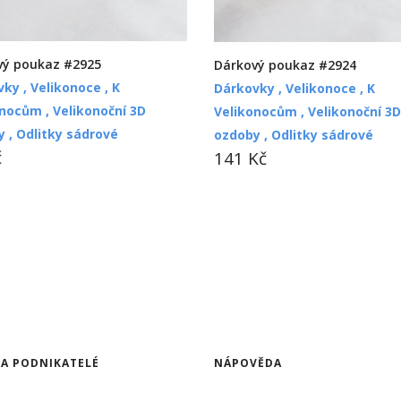
vý poukaz #2925
Dárkový poukaz #2924
vky ,
Velikonoce ,
K
Dárkovky ,
Velikonoce ,
K
onocům ,
Velikonoční 3D
Velikonocům ,
Velikonoční 3D
y ,
Odlitky sádrové
ozdoby ,
Odlitky sádrové
č
141 Kč
 A PODNIKATELÉ
NÁPOVĚDA