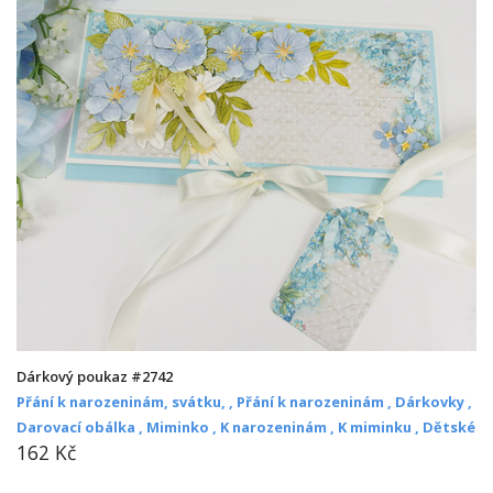
Dárkový poukaz #2742
Přání k narozeninám, svátku, ,
Přání k narozeninám ,
Dárkovky ,
Darovací obálka ,
Miminko ,
K narozeninám ,
K miminku ,
Dětské
162 Kč