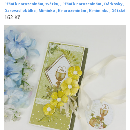
Přání k narozeninám, svátku, ,
Přání k narozeninám ,
Dárkovky ,
Darovací obálka ,
Miminko ,
K narozeninám ,
K miminku ,
Dětské
162 Kč