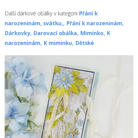
Další dárkové obálky v kategorii
Přání k
narozeninám, svátku,,
Přání k narozeninám,
Dárkovky,
Darovací obálka,
Miminko,
K
narozeninám,
K miminku,
Dětské