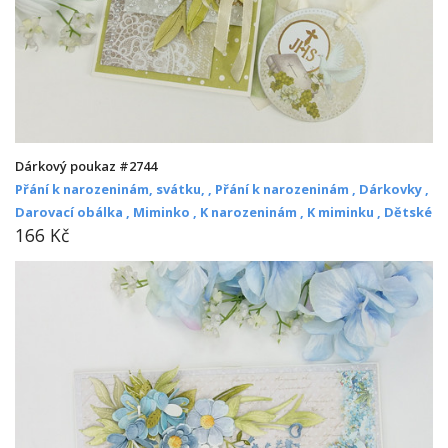
Dárkový poukaz #2744
Přání k narozeninám, svátku, ,
Přání k narozeninám ,
Dárkovky ,
Darovací obálka ,
Miminko ,
K narozeninám ,
K miminku ,
Dětské
166 Kč