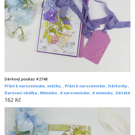
Dárkový poukaz #2748
Přání k narozeninám, svátku, ,
Přání k narozeninám ,
Dárkovky ,
Darovací obálka ,
Miminko ,
K narozeninám ,
K miminku ,
Dětské
162 Kč