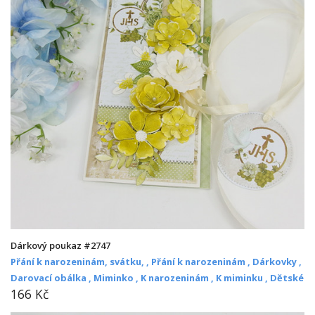
Dárkový poukaz #2747
Přání k narozeninám, svátku, ,
Přání k narozeninám ,
Dárkovky ,
Darovací obálka ,
Miminko ,
K narozeninám ,
K miminku ,
Dětské
166 Kč