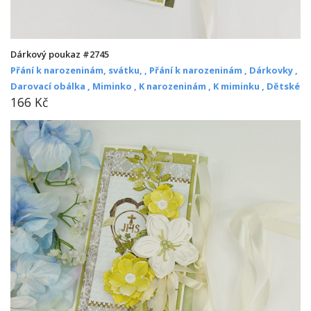
Dárkový poukaz #2745
Přání k narozeninám, svátku, ,
Přání k narozeninám ,
Dárkovky ,
Darovací obálka ,
Miminko ,
K narozeninám ,
K miminku ,
Dětské
166 Kč