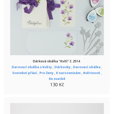
Dárková obálka "Kvítí" č. 2514
Darovací obálka s květy ,
Dárkovky ,
Darovací obálka ,
Svatební přání ,
Pro ženy ,
K narozeninám ,
Květinové ,
Ke svatbě
130 Kč