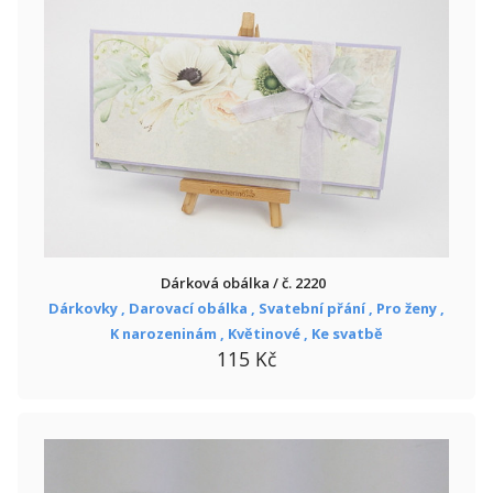
Dárková obálka / č. 2220
Dárkovky ,
Darovací obálka ,
Svatební přání ,
Pro ženy ,
K narozeninám ,
Květinové ,
Ke svatbě
115 Kč