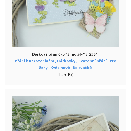
Dárkové přáníčko "S motýly" č. 2584
Přání k narozeninám ,
Dárkovky ,
Svatební přání ,
Pro
ženy ,
Květinové ,
Ke svatbě
105 Kč