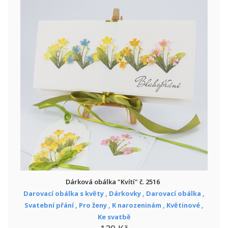
Dárková obálka "Kvítí" č. 2516
Darovací obálka s květy ,
Dárkovky ,
Darovací obálka ,
Svatební přání ,
Pro ženy ,
K narozeninám ,
Květinové ,
Ke svatbě