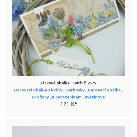
Dárková obálka "Kvítí" č. 2575
Darovací obálka s květy ,
Dárkovky ,
Darovací obálka ,
Pro ženy ,
K narozeninám ,
Květinové
121 Kč