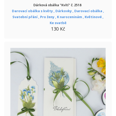
Dárková obálka "Kvítí" č. 2518
Darovací obálka s květy ,
Dárkovky ,
Darovací obálka ,
Svatební přání ,
Pro ženy ,
K narozeninám ,
Květinové ,
Ke svatbě
130 Kč