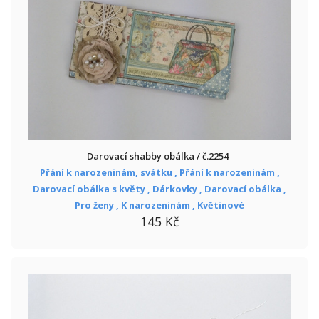
Darovací shabby obálka / č.2254
Přání k narozeninám, svátku ,
Přání k narozeninám ,
Darovací obálka s květy ,
Dárkovky ,
Darovací obálka ,
Pro ženy ,
K narozeninám ,
Květinové
145 Kč