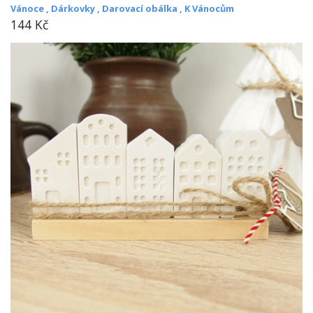
Vánoce ,
Dárkovky ,
Darovací obálka ,
K Vánocům
144 Kč