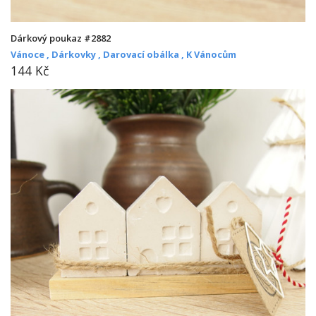
Dárkový poukaz #2882
Vánoce ,
Dárkovky ,
Darovací obálka ,
K Vánocům
144 Kč