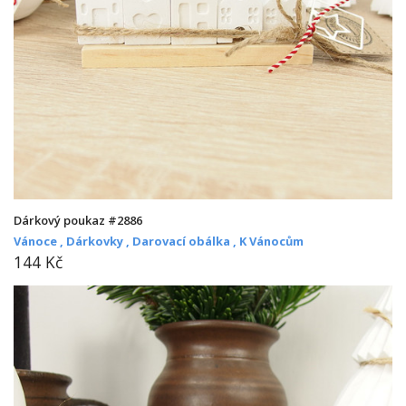
Dárkový poukaz #2886
Vánoce ,
Dárkovky ,
Darovací obálka ,
K Vánocům
144 Kč