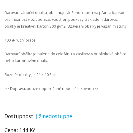
Darovací vánoční obálka, obsahuje vloženou kartu na přání a kapsou
pro možnost vložit peníze, voucher, poukazy. Základem darovací
obálky je kreativní karton 300 g/m2.
Uzavírání obálky je vázáním stuhy.
100 % ruční práce.
Darovací obálka je balena do celofánu a zasílána v bublinkové obálce
nebo kartonovém obalu.
Rozměr obálky je 21 x 10,5 cm.
>> Doprava: pouze doporučeně nebo zásilkovnou <<
Dostupnost:
již nedostupné
Cena: 144 Kč