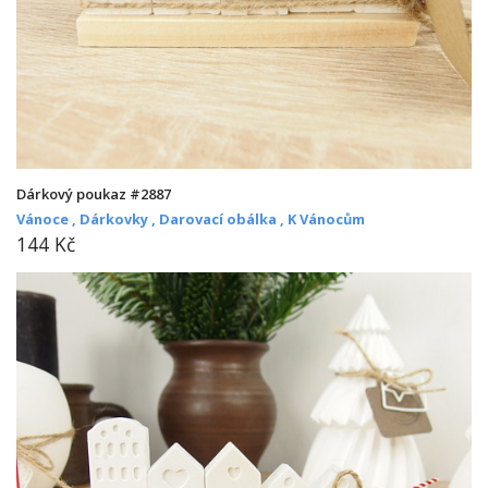
Dárkový poukaz #2887
Vánoce ,
Dárkovky ,
Darovací obálka ,
K Vánocům
144 Kč