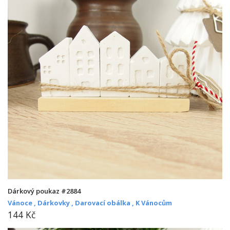
Dárkový poukaz #2884
Vánoce ,
Dárkovky ,
Darovací obálka ,
K Vánocům
144 Kč