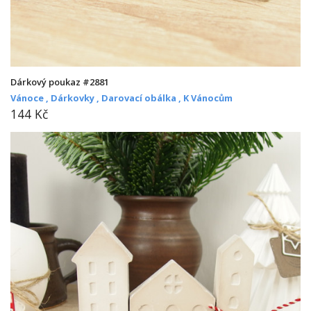
Dárkový poukaz #2881
Vánoce ,
Dárkovky ,
Darovací obálka ,
K Vánocům
144 Kč