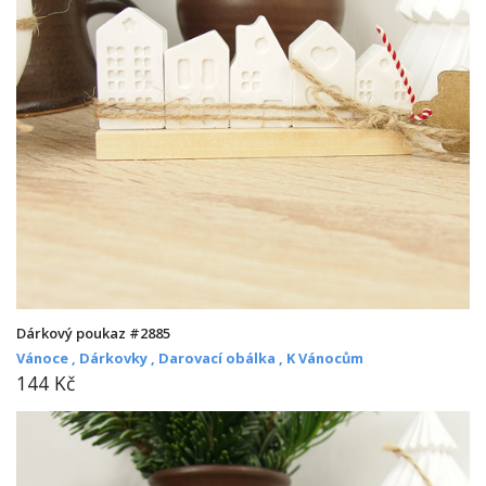
Dárkový poukaz #2885
Vánoce ,
Dárkovky ,
Darovací obálka ,
K Vánocům
144 Kč