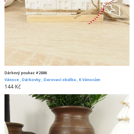
Dárkový poukaz #2886
Vánoce ,
Dárkovky ,
Darovací obálka ,
K Vánocům
144 Kč