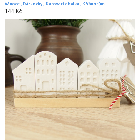
Vánoce ,
Dárkovky ,
Darovací obálka ,
K Vánocům
144 Kč