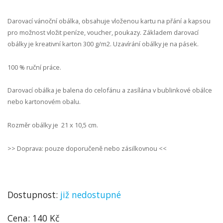
Darovací vánoční obálka, obsahuje vloženou kartu na přání a kapsou
pro možnost vložit peníze, voucher, poukazy. Základem darovací
obálky je kreativní karton 300 g/m2.
Uzavírání obálky je na pásek.
100 % ruční práce.
Darovací obálka je balena do celofánu a zasílána v bublinkové obálce
nebo kartonovém obalu.
Rozměr obálky je 21 x 10,5 cm.
>> Doprava: pouze doporučeně nebo zásilkovnou <<
Dostupnost:
již nedostupné
Cena: 140 Kč