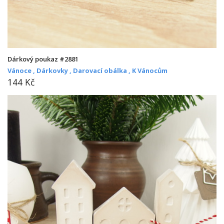
Dárkový poukaz #2881
Vánoce ,
Dárkovky ,
Darovací obálka ,
K Vánocům
144 Kč