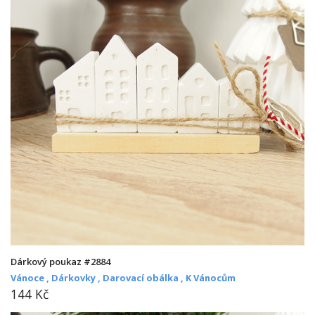
Dárkový poukaz #2884
Vánoce ,
Dárkovky ,
Darovací obálka ,
K Vánocům
144 Kč