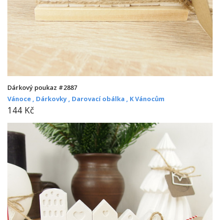
Dárkový poukaz #2887
Vánoce ,
Dárkovky ,
Darovací obálka ,
K Vánocům
144 Kč