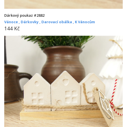
Dárkový poukaz #2882
Vánoce ,
Dárkovky ,
Darovací obálka ,
K Vánocům
144 Kč