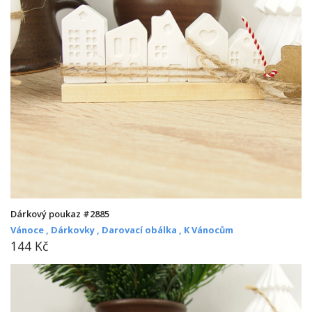
Dárkový poukaz #2885
Vánoce ,
Dárkovky ,
Darovací obálka ,
K Vánocům
144 Kč