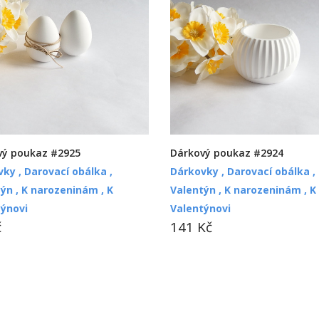
vý poukaz #2925
Dárkový poukaz #2924
vky ,
Darovací obálka ,
Dárkovky ,
Darovací obálka ,
ýn ,
K narozeninám ,
K
Valentýn ,
K narozeninám ,
K
týnovi
Valentýnovi
č
141 Kč