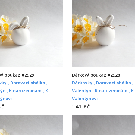
vý poukaz #2929
Dárkový poukaz #2928
vky ,
Darovací obálka ,
Dárkovky ,
Darovací obálka ,
ýn ,
K narozeninám ,
K
Valentýn ,
K narozeninám ,
K
týnovi
Valentýnovi
Kč
141 Kč