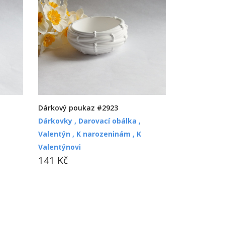
Dárkový poukaz #2923
Dárkovky ,
Darovací obálka ,
Valentýn ,
K narozeninám ,
K
Valentýnovi
141 Kč