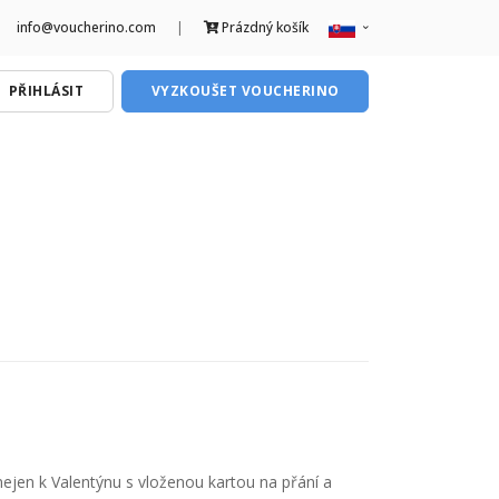
info@voucherino.com
|
Prázdný košík
CZ
PŘIHLÁSIT
VYZKOUŠET VOUCHERINO
SK
ejen k Valentýnu s vloženou kartou na přání a