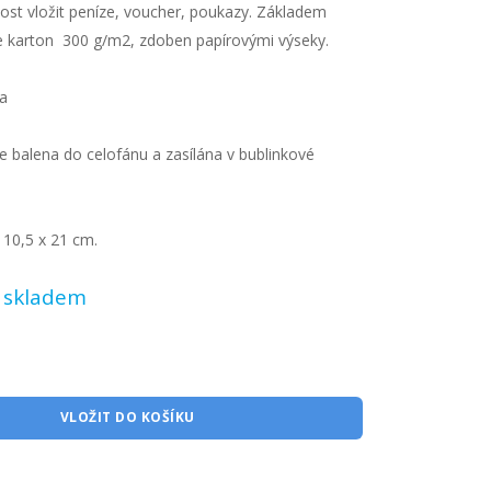
st vložit peníze, voucher, poukazy.
Základem
je karton 300 g/m2,
zdoben papírovými výseky.
ba
e balena do celofánu a zasílána v bublinkové
 10,5 x 21 cm.
:
skladem