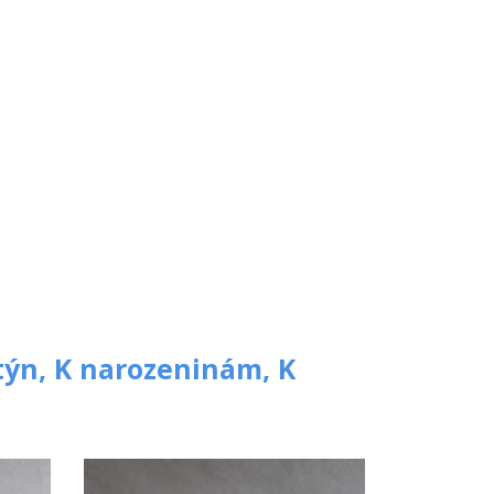
týn,
K narozeninám,
K