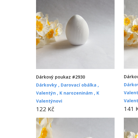
Dárko
Dárkový poukaz #2930
Dárko
Dárkovky ,
Darovací obálka ,
Valent
Valentýn ,
K narozeninám ,
K
Valen
Valentýnovi
141 
122 Kč