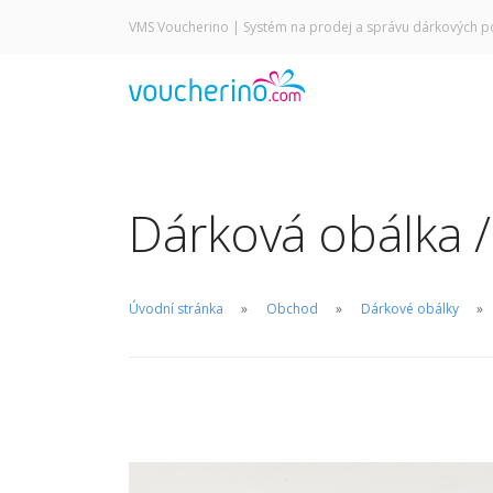
VMS Voucherino
| Systém na prodej a správu dárkových p
Dárková obálka /
Úvodní stránka
Obchod
Dárkové obálky