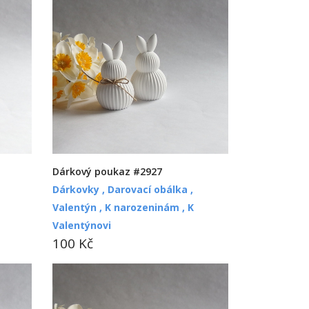
Dárkový poukaz #2927
Dárkovky ,
Darovací obálka ,
Valentýn ,
K narozeninám ,
K
Valentýnovi
100 Kč