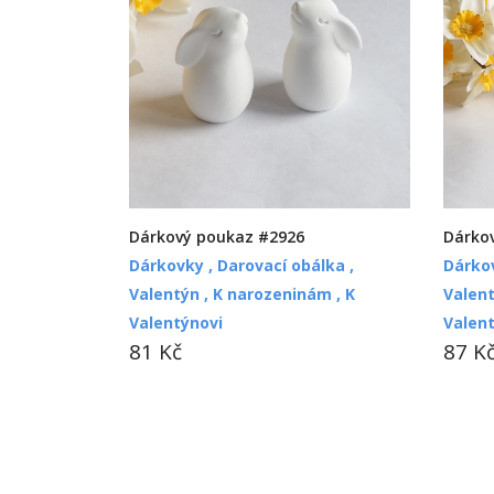
Dárkový poukaz #2926
Dárko
Dárkovky ,
Darovací obálka ,
Dárko
Valentýn ,
K narozeninám ,
K
Valent
Valentýnovi
Valen
81 Kč
87 K