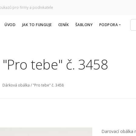
oukazů pro firmy a podnikatele
ÚVOD
JAK TO FUNGUJE
CENÍK
ŠABLONY
PODPORA
Časté otázky
Kontakt
 "Pro tebe" č. 3458
Dárková obálka / "Pro tebe" č. 3458
Darovací obálka n