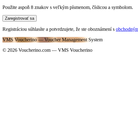
Použite aspoň 8 znakov s veľkým písmenom, číslicou a symbolom.
Zaregistrovať sa
Registráciou súhlasíte a potvrdzujete, že ste oboznámení s
obchodným
VMS Voucherino — Voucher Management System
© 2026 Voucherino.com — VMS Voucherino