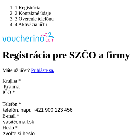
1
Registrácia
2
Kontaktné údaje
3
Overenie telefónu
4
Aktivácia účtu
Registrácia pre SZČO a firmy
Máte už účet?
Prihláste sa.
Krajina
*
IČO
*
Telefón
*
E-mail
*
Heslo
*