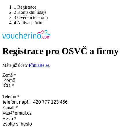
1
Registrace
2
Kontaktní údaje
3
Ověření telefonu
4
Aktivace účtu
Registrace pro OSVČ a firmy
Máte již účet?
Přihlašte se.
Země
*
IČO
*
Telefon
*
E-mail
*
Heslo
*