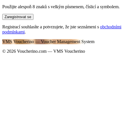
Použijte alespoň 8 znaků s velkým písmenem, číslicí a symbolem.
Zaregistrovat se
Registrací souhlasíte a potvrzujete, že jste seznámeni s
obchodními
podmínkami
.
VMS Voucherino — Voucher Management System
© 2026 Voucherino.com — VMS Voucherino