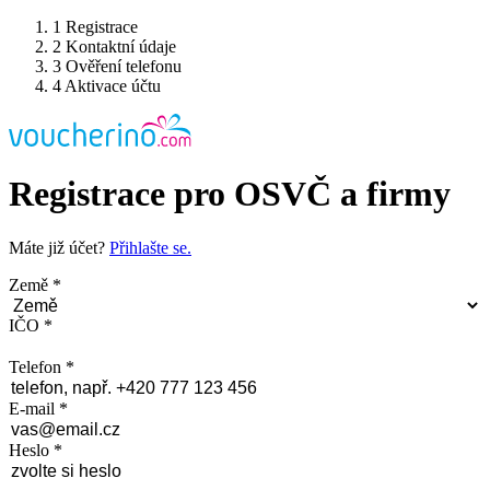
1
Registrace
2
Kontaktní údaje
3
Ověření telefonu
4
Aktivace účtu
Registrace pro OSVČ a firmy
Máte již účet?
Přihlašte se.
Země
*
IČO
*
Telefon
*
E-mail
*
Heslo
*