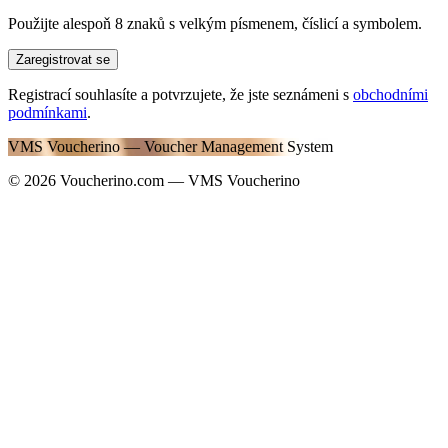
Použijte alespoň 8 znaků s velkým písmenem, číslicí a symbolem.
Zaregistrovat se
Registrací souhlasíte a potvrzujete, že jste seznámeni s
obchodními
podmínkami
.
VMS Voucherino — Voucher Management System
© 2026 Voucherino.com — VMS Voucherino