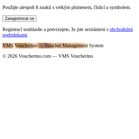
Použijte alespoň 8 znaků s velkým písmenem, číslicí a symbolem.
Zaregistrovat se
Registrací souhlasíte a potvrzujete, že jste seznámeni s
obchodními
podmínkami
.
VMS Voucherino — Voucher Management System
© 2026 Voucherino.com — VMS Voucherino