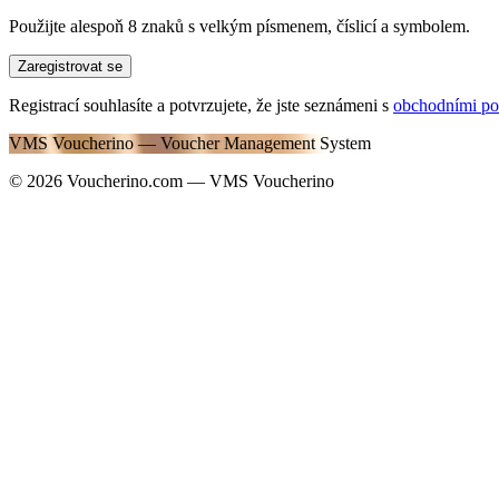
Použijte alespoň 8 znaků s velkým písmenem, číslicí a symbolem.
Zaregistrovat se
Registrací souhlasíte a potvrzujete, že jste seznámeni s
obchodními p
VMS Voucherino — Voucher Management System
© 2026 Voucherino.com — VMS Voucherino