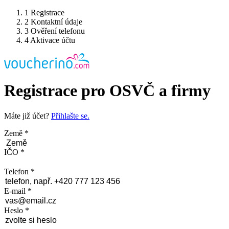
1
Registrace
2
Kontaktní údaje
3
Ověření telefonu
4
Aktivace účtu
Registrace pro OSVČ a firmy
Máte již účet?
Přihlašte se.
Země
*
IČO
*
Telefon
*
E-mail
*
Heslo
*