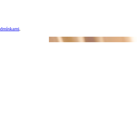
odmínkami
.